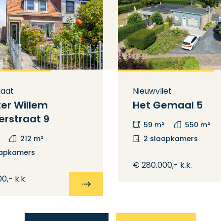
laat
Nieuwvliet
er Willem
Het Gemaal 5
erstraat 9
59 m²
550 m²
212 m²
2 slaapkamers
aapkamers
€ 280.000,- k.k.
0,- k.k.