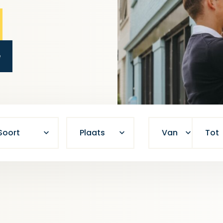
e
Soort
Plaats
Van
Tot