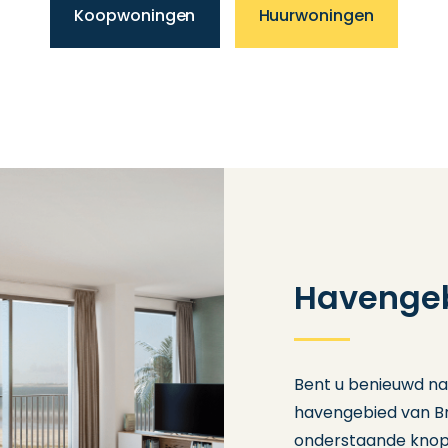
Koopwoningen
Huurwoningen
Havengeb
Bent u benieuwd naa
havengebied van Br
onderstaande knop 