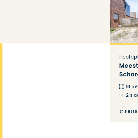
Hoofdp
Meest
Schor
91 m²
2 sl
€ 190.00