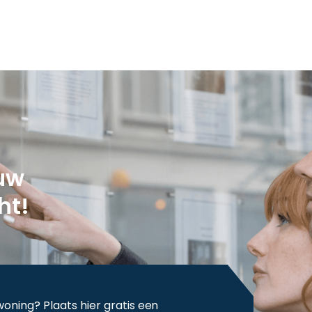
 uw
ht!
ning? Plaats hier gratis een