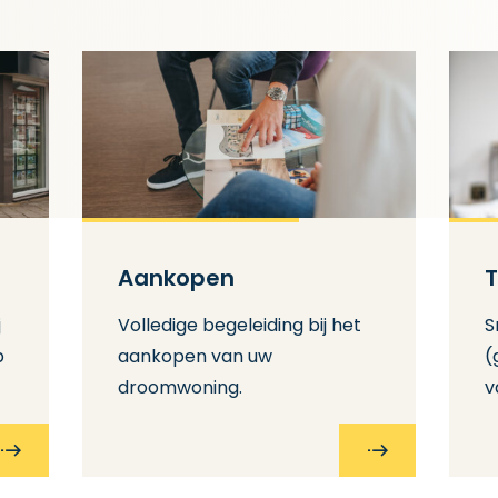
Aankopen
T
j
Volledige begeleiding bij het
S
p
aankopen van uw
(
droomwoning.
v