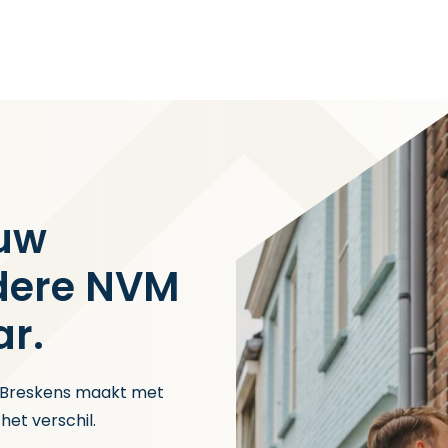
 uw
dere NVM
r.
j Breskens maakt met
het verschil.