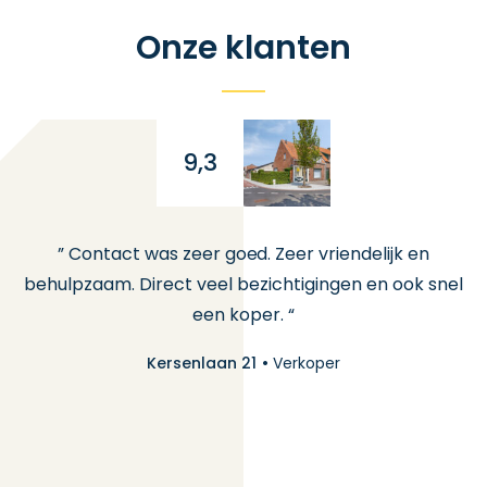
Onze klanten
9,3
en
” Contact was zeer goed. Zeer vriendelijk en
e
ts
behulpzaam. Direct veel bezichtigingen en ook snel
een koper. “
ng
Kersenlaan 21
Verkoper
is
al