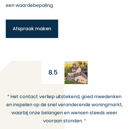
een waardebepaling.
Afspraak maken
8.5
en
” Het contact verliep uitstekend, goed meedenken
ts
en inspelen op de snel veranderende woningmarkt,
be
waarbij onze belangen en wensen steeds weer
ng
vooraan stonden. “
is