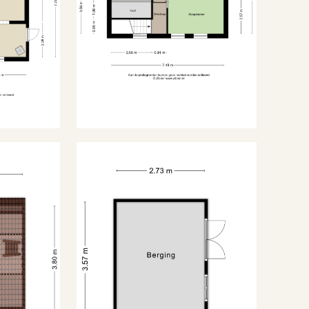
G
it 2011
zijnen v.v. dubbel glas met aan de voorzijde
Dakisolatie, dubbel glas
Cv ketel, vloerverwarming
urpand staat eveneens te koop, ideaal voor
gedeeltelijk, gashaard
perceelvergroting;
cht op het polderlandschap;
Cv ketel
llige gashaard;
rverwarming op de begane grond;
envloer;
evens
Hoofdplaat;