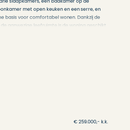
 drie slaapkamers, een badkamer op de
onkamer met open keuken en een serre, en
ne basis voor comfortabel wonen. Dankzij de
n de aanwezige leefruimte is de woning geschikt
pen. De achtertuin is gelegen op het oosten,
ijk kunt genieten van de ochtendzon en de rust
is dat de naastgelegen woning (huisnummer 12)
dt aangeboden. Dit opent deuren voor
: denkt u aan mantelzorg in de directe
n met vrienden of familie met behoud van
 combineren van beide percelen tot één royaal
n u graag over de mogelijkheden van dit
€ 259.000,- k.k.