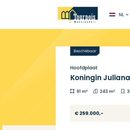
NL
Beschikbaar
Hoofdplaat
Koningin Juliana
91 m²
243 m²
3
€ 259.000,-