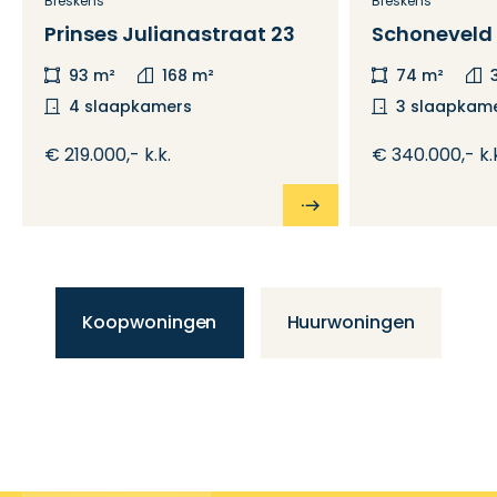
Breskens
Breskens
Prinses Julianastraat 23
Schoneveld 
93 m²
168 m²
74 m²
4 slaapkamers
3 slaapkam
€ 219.000,- k.k.
€ 340.000,- k.
Koopwoningen
Huurwoningen