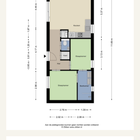
Kadastrale gegevens
Eigendomssituatie
Volle eigendom
Buitenruimte
Ligging
Aan park, aan rustige weg
Tuin
Zijtuin