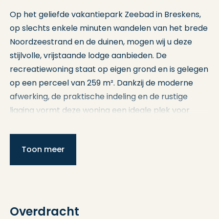
Op het geliefde vakantiepark Zeebad in Breskens,
op slechts enkele minuten wandelen van het brede
Noordzeestrand en de duinen, mogen wij u deze
stijlvolle, vrijstaande lodge aanbieden. De
recreatiewoning staat op eigen grond en is gelegen
op een perceel van 259 m². Dankzij de moderne
afwerking, de praktische indeling en de rustige
ligging vormt deze woning een ideale plek voor
ontspanning aan de Zeeuwse kust.
De lodge beschikt over een sfeervolle en lichte
Toon meer
woonkamer, twee comfortabele slaapkamers met
vaste kastruimte, een complete open keuken en
een zonnig terras waar u in alle rust kunt genieten
van het buitenleven. Daarnaast beschikt de woning
Overdracht
over een eigen parkeerplaats direct naast de