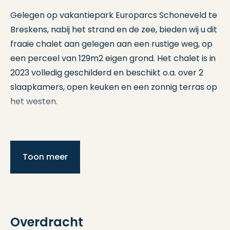
Gelegen op vakantiepark Europarcs Schoneveld te
Breskens, nabij het strand en de zee, bieden wij u dit
fraaie chalet aan gelegen aan een rustige weg, op
een perceel van 129m2 eigen grond. Het chalet is in
2023 volledig geschilderd en beschikt o.a. over 2
slaapkamers, open keuken en een zonnig terras op
het westen.
Bent u op zoek naar een vakantiewoning nabij de
Zeeuwse kust en op zeer korte afstand van de
duinovergang? Dan is dit wellicht de ideale woning
Toon meer
voor u.
Indeling:
Entree in de hal met toegang tot alle vertrekken.
Overdracht
Nette open inbouwkeuken voorzien van