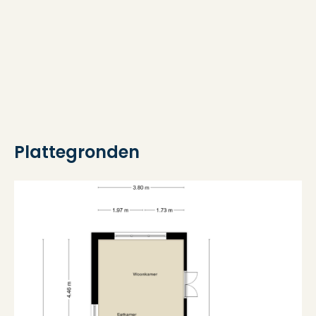
Eigendomssituatie
Volle eigendom
Buitenruimte
Ligging
Aan park, aan rustige weg
Plattegronden
Tuin
Voortuin, zijtuin
Ligging tuin
Aan park, aan rustige weg
Soort berging
Aangebouwd hout