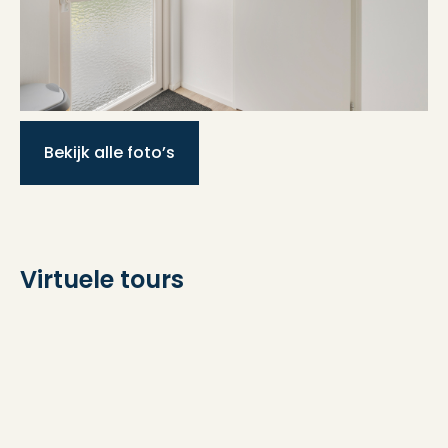
Aantal woonlagen
1 woonlagen
Energie
Bekijk alle foto’s
Isolatie
Dubbel glas, volledig
geisoleerd
Verwarming
Cv ketel
Virtuele tours
Warm water
Cv ketel
Kadastrale gegevens